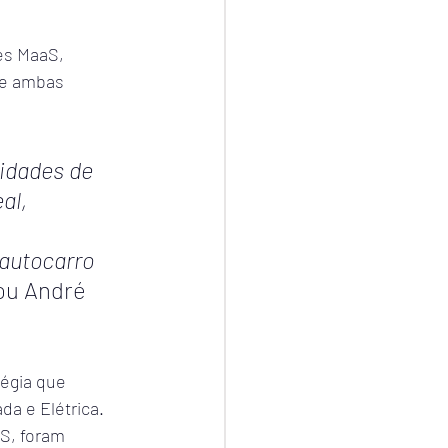
es MaaS, 
ue ambas 
idades de 
al, 
autocarro 
ou André 
égia que 
a e Elétrica. 
S, foram 