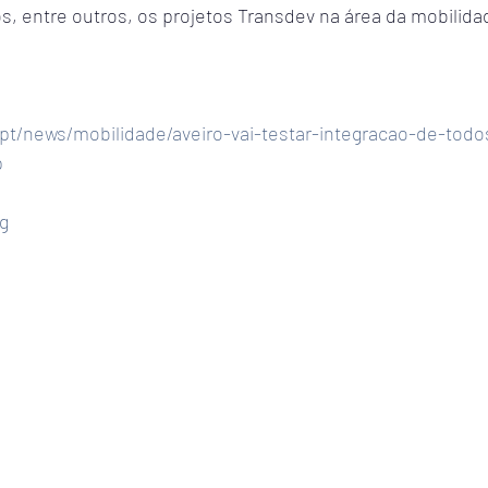
 entre outros, os projetos Transdev na área da mobilid
t.pt/news/mobilidade/aveiro-vai-testar-integracao-de-tod
p
g