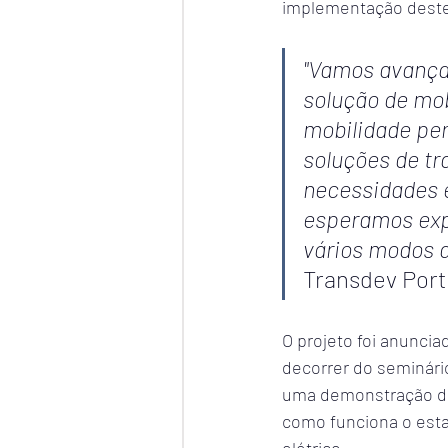
implementação deste p
"Vamos avançar
solução de mo
mobilidade pers
soluções de tr
necessidades e
esperamos exp
vários modos d
Transdev Port
O projeto foi anuncia
decorrer do seminári
uma demonstração da 
como funciona o esta