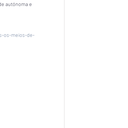
ade autónoma e 
os-os-meios-de-