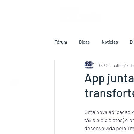
HOME
Fórum
Dicas
Notícias
Di
BSP Consulting
16 de
SERVIÇOS
INFORMÁTICOS
App junta
transfort
QUEM SOMOS
Uma nova aplicação va
táxis e bicicletas) e 
desenvolvida pela Tra