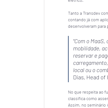
elétrico.
Tanto a Transdev com
contando já com apli
desenvolveram para p
"Com o MaaS, o
mobilidade, ac
reservar e pag
carregamento, 
local ou o com
Dias, Head of 
No que respeita ao f
classifica como asse
Assim, no seminário 