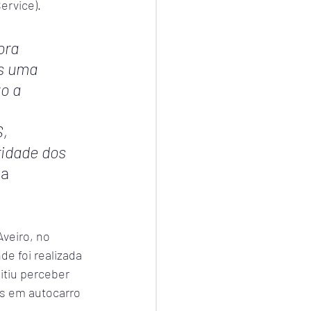
ervice).
ora 
s uma 
o a 
, 
idade dos 
a 
veiro, no 
e foi realizada 
tiu perceber 
s em autocarro 