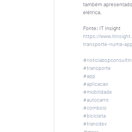
também apresentados,
elétrica.
Fonte: IT Insight
https://www.itinsigh
transporte-numa-ap
#noticiabspconsultin
#transporte
#app
#aplicacao
#mobilidade
#autocarro
#comboio
#bicicleta
#transdev
Notícias