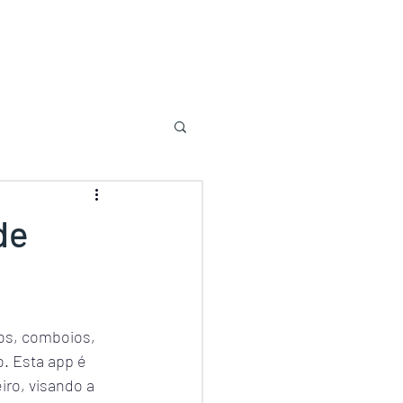
de
ros, comboios, 
o. Esta app é 
iro, visando a 