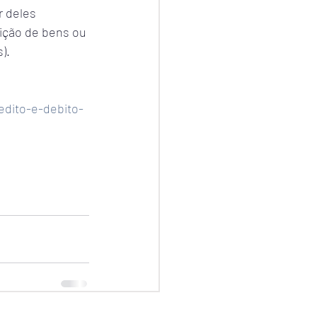
 deles 
sição de bens ou 
).
edito-e-debito-