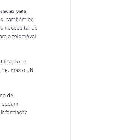
sadas para 
as, também os 
 a necessitar de 
ra o telemóvel 
ilização do 
ine, mas o JN 
so de 
es cedam 
 informação 