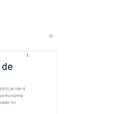
 de
bito já não é 
va europeia 
usado no 