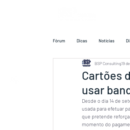
HOME
Fórum
Dicas
Notícias
Di
BSP Consulting
19 de
SERVIÇOS
INFORMÁTICOS
Cartões d
usar ban
QUEM SOMOS
Desde o dia 14 de set
usada para efetuar p
que pretende reforça
momento do pagame