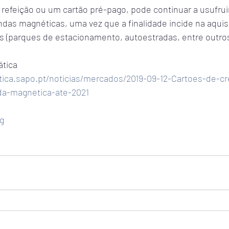
refeição ou um cartão pré-pago, pode continuar a usufruir
ndas magnéticas, uma vez que a finalidade incide na aqui
os (parques de estacionamento, autoestradas, entre outros
ática
tica.sapo.pt/noticias/mercados/2019-09-12-Cartoes-de-cr
a-magnetica-ate-2021
g