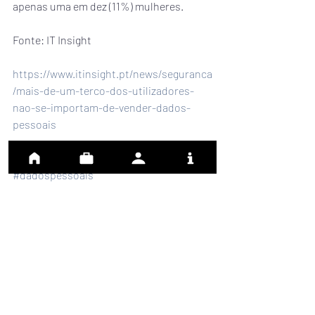
apenas uma em dez (11%) mulheres.
Fonte: IT Insight
https://www.itinsight.pt/news/seguranca
/mais-de-um-terco-dos-utilizadores-
nao-se-importam-de-vender-dados-
pessoais
#noticiabspconsulting
#dadospessoais
#seguranca
#internet
#europeu
Notícias