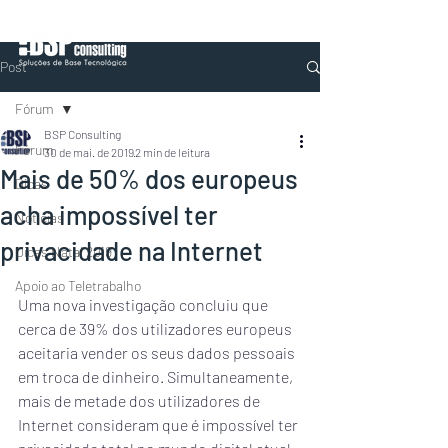
Post
Fórum
BSP Consulting
Fórum
30 de mai. de 2019
2 min de leitura
Mais de 50% dos europeus
Dicas
acha impossível ter
Notícias
privacidade na Internet
Dicas Natal 2019
Apoio ao Teletrabalho
Uma nova investigação concluiu que 
cerca de 39% dos utilizadores europeus 
aceitaria vender os seus dados pessoais 
em troca de dinheiro. Simultaneamente, 
mais de metade dos utilizadores de 
Internet consideram que é impossível ter 