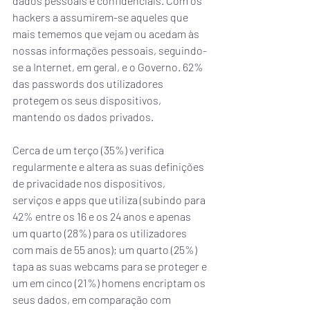
dados pessoais e confidenciais. Com os 
hackers a assumirem-se aqueles que 
mais tememos que vejam ou acedam às 
nossas informações pessoais, seguindo-
se a Internet, em geral, e o Governo. 62% 
das passwords dos utilizadores 
protegem os seus dispositivos, 
mantendo os dados privados.
Cerca de um terço (35%) verifica 
regularmente e altera as suas definições 
de privacidade nos dispositivos, 
serviços e apps que utiliza (subindo para 
42% entre os 16 e os 24 anos e apenas 
um quarto (28%) para os utilizadores 
com mais de 55 anos); um quarto (25%) 
tapa as suas webcams para se proteger e 
um em cinco (21%) homens encriptam os 
seus dados, em comparação com 