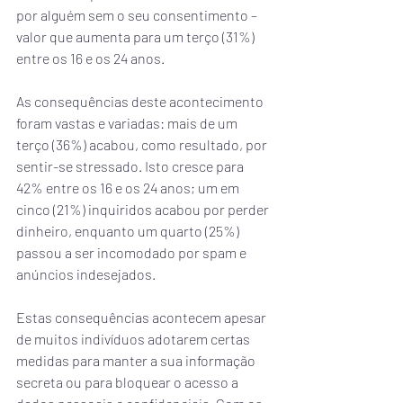
por alguém sem o seu consentimento – 
valor que aumenta para um terço (31%) 
entre os 16 e os 24 anos.
As consequências deste acontecimento 
foram vastas e variadas: mais de um 
terço (36%) acabou, como resultado, por 
sentir-se stressado. Isto cresce para 
42% entre os 16 e os 24 anos; um em 
cinco (21%) inquiridos acabou por perder 
dinheiro, enquanto um quarto (25%) 
passou a ser incomodado por spam e 
anúncios indesejados.
Estas consequências acontecem apesar 
de muitos indivíduos adotarem certas 
medidas para manter a sua informação 
secreta ou para bloquear o acesso a 