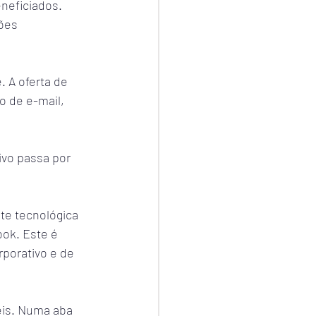
neficiados. 
ões 
 A oferta de 
 de e-mail, 
ivo passa por 
te tecnológica 
ook. Este é 
porativo e de 
eis. Numa aba 