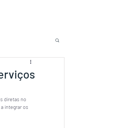
erviços
s diretas no 
a integrar os 