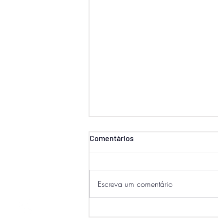
Comentários
Escreva um comentário
PESQUISAR
Microsoft anuncia o fim