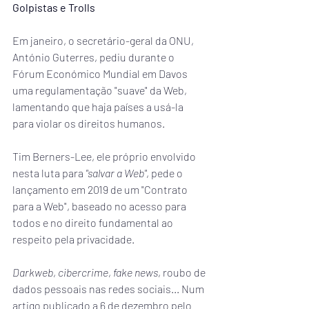
Golpistas e Trolls
Em janeiro, o secretário-geral da ONU, 
António Guterres, pediu durante o 
Fórum Económico Mundial em Davos 
uma regulamentação "suave" da Web, 
lamentando que haja países a usá-la 
para violar os direitos humanos.
Tim Berners-Lee, ele próprio envolvido 
nesta luta para 
"salvar a Web"
, pede o 
lançamento em 2019 de um "Contrato 
para a Web", baseado no acesso para 
todos e no direito fundamental ao 
respeito pela privacidade.
Darkweb
, 
cibercrime
, 
fake news
, roubo de 
dados pessoais nas redes sociais... Num 
artigo publicado a 6 de dezembro pelo 