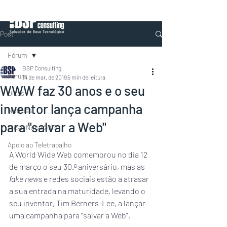
Post
Fórum
BSP Consulting
Fórum
14 de mar. de 2019
5 min de leitura
WWW faz 30 anos e o seu
Dicas
inventor lança campanha
Notícias
para "salvar a Web"
Dicas Natal 2019
Apoio ao Teletrabalho
A World Wide Web comemorou no dia 12 
de março o seu 30.º aniversário, mas as 
fake news
 e redes sociais estão a atrasar 
a sua entrada na maturidade, levando o 
seu inventor, Tim Berners-Lee, a lançar 
uma campanha para "salvar a Web".