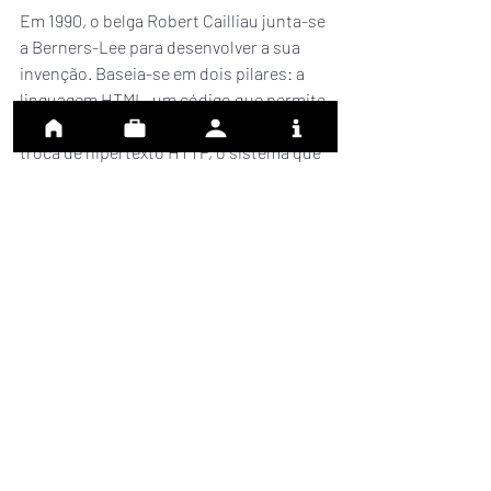
Em 1990, o belga Robert Cailliau junta-se 
a Berners-Lee para desenvolver a sua 
invenção. Baseia-se em dois pilares: a 
linguagem HTML, um código que permite 
a criação de um site; e o protocolo para 
troca de hipertexto HTTP, o sistema que 
permite ao utilizado solicitar e depois 
entrar numa página web.
Em dezembro, o primeiro servidor entra 
em operação — um computador onde as 
páginas da web, fotos e vídeos são 
armazenados — bem como o primeiro 
website.
A web é tornada pública em abril de 1993. 
A sua popularidade espalha-se a partir 
de novembro com o lançamento do 