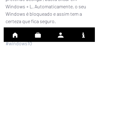
Windows + L. Automaticamente, o seu 
Windows é bloqueado e assim tem a 
certeza que fica seguro.
#dicabspconsulting
#windows10
#atalhos
Dicas
Posts recentes
Ver tudo