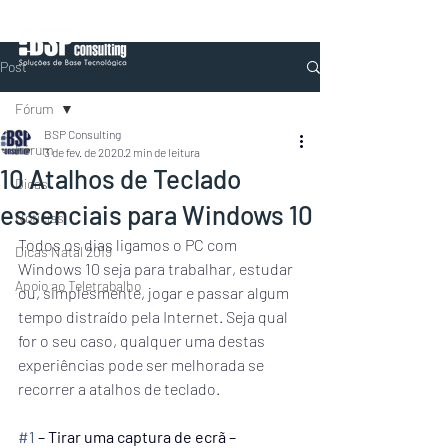
Post
Fórum
BSP Consulting
Fórum
3 de fev. de 2020
2 min de leitura
10 Atalhos de Teclado
Dicas
essenciais para Windows 10
Notícias
Todos os dias ligamos o PC com 
Dicas Natal 2019
Windows 10 seja para trabalhar, estudar 
Apoio ao Teletrabalho
ou, simplesmente, jogar e passar algum 
tempo distraído pela Internet. Seja qual 
for o seu caso, qualquer uma destas 
experiências pode ser melhorada se 
recorrer a atalhos de teclado.
#1
 – Tirar uma captura de ecrã – 